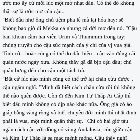
ước mơ ấy cứ mỗi lúc một mờ nhạt dần. Có thể đó không
thật sự là ước mơ của cậu..
"Biết đâu như ông chủ tiệm pha lê mà lại hóa hay: sẽ
không bao giờ đi Mekka cả nhưng cả đời mơ đến nó. "Cậu
băn khoăn cầm hai viên Urim và Thummim trong tay;
chúng truyền cho cậu sức mạnh của ý chí của vị vua già.
Tình cờ - hoặc cũng có thể do dấu hiệu - cậu vào đúng cái
quán nước ngày xưa. Không thấy gã đã bịp cậu đâu; chủ
quán bưng đến cho cậu một tách trà.
"Bất cứ lúc nào mình cũng có thể trở lại chăn cừu được",
cậu ngẫm nghĩ. "Mình đã biết cách chăn cừu rồi thì không
thể nào quên được. Còn đi đến Kim Tự Tháp Ai Cập thì
biết đâu mình không có dịp nào khác nữa. Ông già có áo
giáp bằng vàng ròng và biết chuyện đời mình thì nhất định
phải là vua, một minh quân thật sự." Chỉ có hai giờ tàu
ngăn cách cậu với đồng cỏ vùng Andalusia, còn giữa cậu
và Kim Tự Tháp là sa mạc mênh mông. Cậu thấy nghĩ