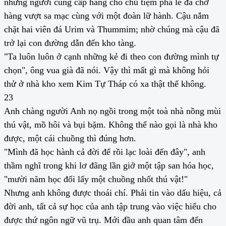
những người cung cấp hàng cho chủ tiệm pha lê đã chở
hàng vượt sa mạc cùng với một đoàn lữ hành. Cậu nắm
chặt hai viên đá Urim và Thummim; nhờ chúng mà cậu đã
trở lại con đường dẫn đến kho tàng.
"Ta luôn luôn ở cạnh những kẻ đi theo con đường mình tự
chọn", ông vua già đã nói. Vậy thì mất gì mà không hỏi
thử ở nhà kho xem Kim Tự Tháp có xa thật thế không.
23
Anh chàng người Anh nọ ngồi trong một toà nhà nồng mùi
thú vật, mồ hôi và bụi bặm. Không thể nào gọi là nhà kho
được, một cái chuồng thì đúng hơn.
"Mình đã học hành cả đời để rồi lạc loài đến đây", anh
thầm nghĩ trong khi lơ đãng lần giở một tập san hóa học,
"mười năm học đổi lấy một chuồng nhốt thú vật!"
Nhưng anh không được thoái chí. Phải tin vào dấu hiệu, cả
đời anh, tất cả sự học của anh tập trung vào việc hiểu cho
được thứ ngôn ngữ vũ trụ. Mới đầu anh quan tâm đến