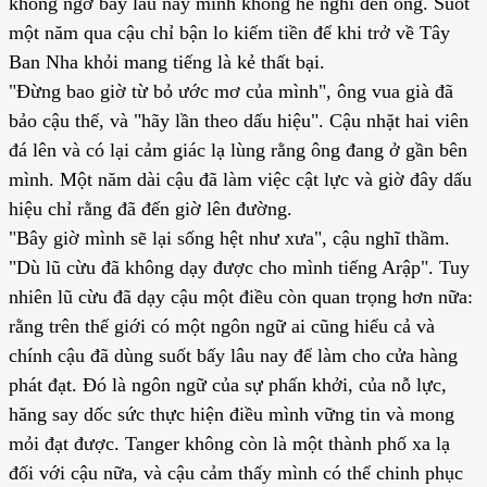
không ngờ bấy lâu nay mình không hề nghĩ đến ông. Suốt
một năm qua cậu chỉ bận lo kiếm tiền để khi trở về Tây
Ban Nha khỏi mang tiếng là kẻ thất bại.
"Đừng bao giờ từ bỏ ước mơ của mình", ông vua già đã
bảo cậu thế, và "hãy lần theo dấu hiệu". Cậu nhặt hai viên
đá lên và có lại cảm giác lạ lùng rằng ông đang ở gần bên
mình. Một năm dài cậu đã làm việc cật lực và giờ đây dấu
hiệu chỉ rằng đã đến giờ lên đường.
"Bây giờ mình sẽ lại sống hệt như xưa", cậu nghĩ thầm.
"Dù lũ cừu đã không dạy được cho mình tiếng Arập". Tuy
nhiên lũ cừu đã dạy cậu một điều còn quan trọng hơn nữa:
rằng trên thế giới có một ngôn ngữ ai cũng hiểu cả và
chính cậu đã dùng suốt bấy lâu nay để làm cho cửa hàng
phát đạt. Đó là ngôn ngữ của sự phấn khởi, của nỗ lực,
hăng say dốc sức thực hiện điều mình vững tin và mong
mỏi đạt được. Tanger không còn là một thành phố xa lạ
đối với cậu nữa, và cậu cảm thấy mình có thể chinh phục