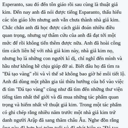
Esperanto, sau đó đến tôn giáo rồi sau cùng là thuật giả
kim. Đến nay anh đã nói được tiếng Esparanto, thấu hiểu
các tôn giáo lớn nhưng anh vẫn chưa thành nhà giả kim.
Chắc chắn anh đã học được cách giải đoán nhiều điều
quan trọng, nhưng sự thâm cứu của anh đã đạt tới một
mức để rồi không tiến thêm được nữa. Anh đã hoài công
tìm cách liên hệ với nhà giả kim này, nhà giả kim nọ,
nhưng họ là những con người kì dị, chỉ nghĩ đến mình và
hầu như không hề chịu giúp đỡ ai. Biết đâu họ đã tìm ra
"Đá tạo vàng" rồi và vì thế sẽ không bao giờ hé môi tiết lộ.
Anh đã dùng một phần gia tài thừa hưởng của bố vào việc
đi tìm "Đá tạo vàng" cũng như đã tìm đến những thư viện
tiếng tăm nhất thế giới và đã mua những tác phẩm quan
trọng và hiếm nhất về thuật giả kim. Trong một tác phẩm
có ghi chép rằng nhiều năm trước một nhà giả kim trứ
danh người Arập đã sang thăm châu Âu. Nghe đồn rằng
ông này đã hơn hai trăm tuổi và đã phát hiện ra "Đá tạo