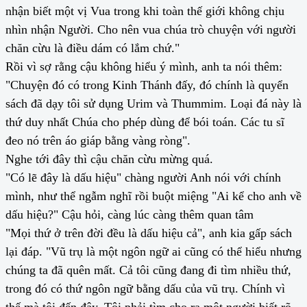
nhận biết một vị Vua trong khi toàn thế giới không chịu
nhìn nhận Người. Cho nên vua chúa trò chuyện với người
chăn cừu là điều dám có lắm chứ."
Rồi vì sợ rằng cậu không hiểu ý mình, anh ta nói thêm:
"Chuyện đó có trong Kinh Thánh đấy, đó chính là quyển
sách đã dạy tôi sử dụng Urim và Thummim. Loại đá này là
thứ duy nhất Chúa cho phép dùng để bói toán. Các tu sĩ
đeo nó trên áo giáp bằng vàng ròng".
Nghe tới đây thì cậu chăn cừu mừng quá.
"Có lẽ đây là dấu hiệu" chàng người Anh nói với chính
mình, như thể ngẫm nghĩ rồi buột miệng "Ai kể cho anh về
dấu hiệu?" Cậu hỏi, càng lúc càng thêm quan tâm
"Mọi thứ ở trên đời đều là dấu hiệu cả", anh kia gấp sách
lại đáp. "Vũ trụ là một ngôn ngữ ai cũng có thể hiểu nhưng
chúng ta đã quên mất. Cả tôi cũng đang đi tìm nhiều thứ,
trong đó có thứ ngôn ngữ bằng dấu của vũ trụ. Chính vì
thế mà tôi đến đây. Tôi phải tìm cho ra một người biết rõ