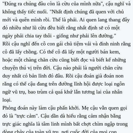
"Đúng ra chúng đâu còn là cừu của mình nữa", cậu nghĩ và
không thấy tiếc nuối. "Nhất định chúng đã quen với chủ
mới và quên mình rồi. Thế là phải. Ai quen lang thang đây
đó nhiều như lũ cừu đều biết rằng nhất định sẽ có một
ngày phải chia tay thôi - giống như phải lên đường."
Rồi cậu nghĩ đến cô con gái chủ tiệm vải và đinh ninh rằng
cô đã lấy chồng. Có thể cô đã lấy một người bán kem,
hoặc một chàng chăn cừu cũng biết đọc và biết kể những
chuyện thú vị trên đời. Cậu nào phải là người chăn cừu
duy nhất có bản lĩnh đó đâu. Rồi cậu đoán già đoán non
rằng có thể cậu đang trên đường lĩnh hội được loại ngôn
ngữ vũ trụ, bao trùm cả quá khứ lẫn tương lai của nhân
loại.
Phỏng đoán này làm cậu phấn khởi. Mẹ cậu vẫn quen gọi
đó là "trực cảm". Cậu dần dà hiểu rằng cảm nhận bằng
trực giác nghĩa là tâm linh mình bất chợt chìm ngập trong
dòng chảy của toàn vũ trụ, nơi cuộc đời của mọi con