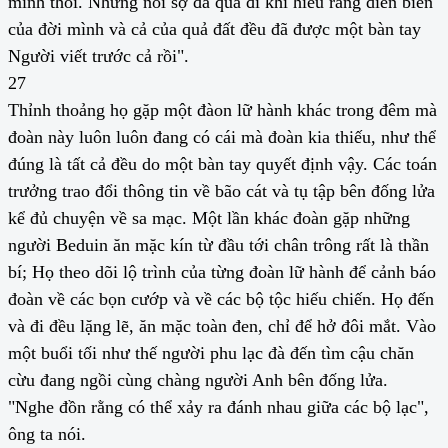
mình thôi. Nhưng nỗi sợ đã qua đi khi hiểu rằng diễn biến
của đời mình và cả của quả đất đều đã được một bàn tay
Người viết trước cả rồi".
27
Thỉnh thoảng họ gặp một đàon lữ hành khác trong đêm mà
đoàn này luôn luôn đang có cái mà đoàn kia thiếu, như thể
đúng là tất cả đều do một bàn tay quyết định vậy. Các toán
trưởng trao đổi thông tin về bão cát và tụ tập bên đống lửa
kể đủ chuyện về sa mạc. Một lần khác đoàn gặp những
người Beduin ăn mặc kín từ đầu tới chân trông rất là thần
bí; Họ theo dõi lộ trình của từng đoàn lữ hành để cảnh báo
đoàn về các bọn cướp và về các bộ tộc hiếu chiến. Họ đến
và đi đều lặng lẽ, ăn mặc toàn đen, chỉ để hở đôi mắt. Vào
một buổi tối như thế người phu lạc đà đến tìm cậu chăn
cừu đang ngồi cùng chàng người Anh bên đống lửa.
"Nghe đồn rằng có thể xảy ra đánh nhau giữa các bộ lạc",
ông ta nói.