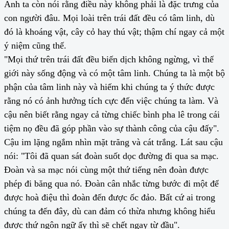
Anh ta còn nói rằng điều này không phải là đặc trưng của
con người đâu. Mọi loài trên trái đất đều có tâm linh, dù
đó là khoáng vật, cây cỏ hay thú vật; thậm chí ngay cả một
ý niệm cũng thế.
"Mọi thứ trên trái đất đều biến dịch không ngừng, vì thế
giới này sống động và có một tâm linh. Chúng ta là một bộ
phận của tâm linh này và hiếm khi chúng ta ý thức được
rằng nó có ảnh hưởng tích cực đến việc chúng ta làm. Và
cậu nên biết rằng ngay cả từng chiếc bình pha lê trong cái
tiệm nọ đều đã góp phần vào sự thành công của cậu đấy".
Cậu im lặng ngắm nhìn mặt trăng và cát trắng. Lát sau cậu
nói: "Tôi đã quan sát đoàn suốt dọc đường đi qua sa mạc.
Đoàn và sa mạc nói cùng một thứ tiếng nên đoàn được
phép đi băng qua nó. Đoàn cân nhắc từng bước đi một để
được hoà điệu thì đoàn đến được ốc đảo. Bất cứ ai trong
chúng ta đến đây, dù can đảm có thừa nhưng không hiểu
được thứ ngôn ngữ ấy thì sẽ chết ngay từ đầu".