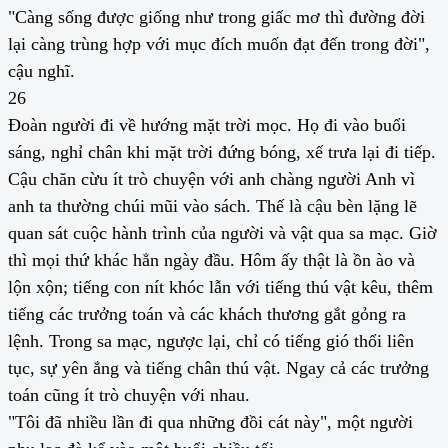
"Càng sống được giống như trong giấc mơ thì đường đời
lại càng trùng hợp với mục đích muốn đạt đến trong đời",
cậu nghĩ.
26
Đoàn người đi về hướng mặt trời mọc. Họ đi vào buổi
sáng, nghỉ chân khi mặt trời đứng bóng, xế trưa lại đi tiếp.
Cậu chăn cừu ít trò chuyện với anh chàng người Anh vì
anh ta thường chúi mũi vào sách. Thế là cậu bèn lặng lẽ
quan sát cuộc hành trình của người và vật qua sa mạc. Giờ
thì mọi thứ khác hẳn ngày đầu. Hôm ấy thật là ồn ào và
lộn xộn; tiếng con nít khóc lẫn với tiếng thú vật kêu, thêm
tiếng các trưởng toán và các khách thương gắt gỏng ra
lệnh. Trong sa mạc, ngược lại, chỉ có tiếng gió thổi liên
tục, sự yên ắng và tiếng chân thú vật. Ngay cả các trưởng
toán cũng ít trò chuyện với nhau.
"Tôi đã nhiều lần đi qua những đồi cát này", một người