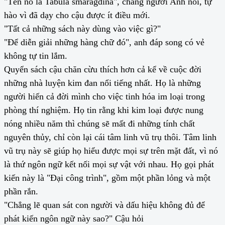
"Tên nó là Tabula smaragdina", chàng người Anh nói, tự
hào vì đã dạy cho cậu được ít điều mới.
"Tất cả những sách này dùng vào việc gì?"
"Để diễn giải những hàng chữ đó", anh đáp song có vẻ
không tự tin lắm.
Quyển sách cậu chăn cừu thích hơn cả kể về cuộc đời
những nhà luyện kim đan nổi tiếng nhất. Họ là những
người hiến cả đời mình cho việc tinh hóa im loại trong
phòng thí nghiệm. Họ tin rằng khi kim loại được nung
nóng nhiều năm thì chúng sẽ mất đi những tính chất
nguyên thủy, chỉ còn lại cái tâm linh vũ trụ thôi. Tâm linh
vũ trụ này sẽ giúp họ hiểu được mọi sự trên mặt đất, vì nó
là thứ ngôn ngữ kết nối mọi sự vật với nhau. Họ gọi phát
kiến này là "Đại công trình", gồm một phần lỏng và một
phần rắn.
"Chẳng lẽ quan sát con người và dấu hiệu không đủ để
phát kiến ngôn ngữ này sao?" Cậu hỏi