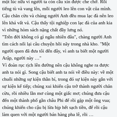
một lúc nữa vì người ta còn cầu xin được che chở. Rồi
tiếng tù và vang lên, mỗi người leo lên con vật của mình.
Cậu chăn cừu và chàng người Anh đều mua lạc đà nên leo
lên khá vất vả. Cậu thấy tội nghiệp con lạc đà của anh kia
vì những hòm sách nặng chất đầy lưng nó.
"Trên đời không có gì ngẫu nhiên đâu", chàng người Anh
tìm cách nối lại câu chuyện hồi nãy trong nhà kho. "Một
người quen đã đưa tôi đến đây, vì anh ta biết một người
Arập, người này …"
Vì đoàn rục rịch lên đường nên cậu không nghe ra được
anh ta nói gì. Song cậu biết anh ta nói về điều này: về một
chuỗi những sự kiện thần bí, trong đó sự kiện này gắn với
sự kiện kế tiếp; chúng xui khiến cậu trở thành người chăn
cừu, rồi nhiều lần mơ cùng một giấc mơ; chúng đưa cậu
đến một thành phố gần châu Phi để rồi gặp một ông vua;
chúng khiến cho cậu bị lừa bịp hết sạch tiền, để rồi cậu
làm quen với một người bán hàng pha lê, rồi …