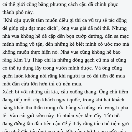
cả thế giới cũng bằng phương cách cậu đã chinh phục
thành phố này.
"Khi cậu quyết tâm muốn điều gì thì cả vũ trụ sẽ tác động
để giúp cậu đạt mục đích", ông vua già đã nói thế. Nhưng
nhà vua không hề đề cập đến bọn cướp đường, đến sa mạc
mênh mông vô tận, đến những kẻ biết mình có ước mơ mà
không muốn thực hiện nó. Nhà vua cũng không hề bảo
rằng Kim Tự Tháp chỉ là những đống gạch cũ mà ai cũng
có thể tự dựng lấy trong vườn mình được. Và ông cũng
quên luôn không nói rằng khi người ta có đủ tiền để mua
một đàn cừu lớn hơn thì cứ nên mua.
Xách bị với những túi kia, cậu xuống thang. Ông chủ tiệm
đang tiếp một cặp khách ngoại quốc, trong khi hai khách
hàng khác tha thẩn trong cửa hàng và uống trà trong li pha
lê. Vào cái giờ sớm này thì nhiều vệc lắm đây. Từ chỗ
đang đứng lần đầu tiên cậu để ý thấy rằng tóc chủ tiệm gợi
cậu nhớ đến tóc ông vua già. Rồi cậu nhớ lại nụ cười của