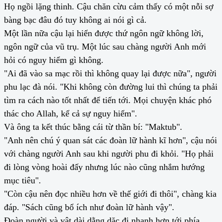
Họ ngồi lặng thinh. Cậu chăn cừu cảm thấy có một nỗi sợ
bàng bạc đâu đó tuy không ai nói gì cả.
Một lần nữa cậu lại hiển được thứ ngôn ngữ không lời,
ngôn ngữ của vũ trụ. Một lúc sau chàng người Anh mới
hỏi có nguy hiểm gì không.
"Ai đã vào sa mạc rồi thì không quay lại được nữa", người
phu lạc đà nói. "Khi không còn đường lui thì chúng ta phải
tìm ra cách nào tốt nhất để tiến tới. Mọi chuyện khác phó
thác cho Allah, kể cả sự nguy hiểm".
Và ông ta kết thúc bằng cái từ thần bí: "Maktub".
"Anh nên chú ý quan sát các đoàn lữ hành kĩ hơn", cậu nói
với chàng người Anh sau khi người phu đi khỏi. "Họ phải
đi lòng vòng hoài đấy nhưng lúc nào cũng nhắm hướng
mục tiêu".
"Còn cậu nên đọc nhiều hơn về thế giới đi thôi", chàng kia
đáp. "Sách cũng bổ ích như đoàn lữ hành vậy".
Đoàn người và vật dài dằng dặc đi nhanh hơn tới phía