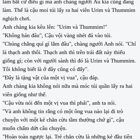
làm bất cứ điều gì mà anh chàng người Âu kia cũng đang
làm. Thế là cậu moi túi lấy ra hai viên Urim và Thummim
nghịch chơi.
Anh chàng kia kêu lên: "Urim và Thummim!"
"Không bán đâu", Cậu vội vàng nhét đá vào túi.
"Chúng chẳng quí gì lắm đâu", chàng người Anh nói. "Chỉ
là thạch anh thôi. Thạch anh thì trên trái đất này thiếu
giống gì; còn với người sành thì đó là Urim và Thummim.
Tôi không biết là ở đây cũng có đấy".
"Đây là tặng vật của một vị vua", cậu đáp.
Anh chàng kia không nói nữa mà móc túi quần lấy ra hai
viên giống như thế.
"Cậu vừa nói đến một vị vua thì phải", anh ta nói.
"Và anh không tin rằng có một ông vua nào lại đi trò
chuyện với một kẻ chăn cừu tầm thường chứ gì", cậu
muốn chấm dứt câu chuyện.
"Hoàn toàn ngược lại. Trẻ chăn cừu là những kẻ đầu tiên