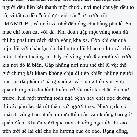
người đều liên kết thành một chuỗi, nơi mọi chuyện đều tỏ
rõ, vì tất cả đều "đã được viết sẵn" từ trước rồi.
"MAKTUB", cậu nói và nhớ đến ông chủ hàng pha lê. Sa
mạc chỉ toàn cát với đá. Khi đoàn gặp một vùng toàn đá
thì họ phải tìm cách đánh vòng khá xa. Còn khi cát quá
mịn đối với chân lạc đà thì họ tìm lối khác có lớp cát chắc
hơn. Thỉnh thoảng lại thấy có vùng phủ đầy muối vì trước
kia nơi đó là biển. Gặp những nơi như thế thì lũ vật thồ
giở chứng bất kham không chịu đi tiếp khiến những người
phu lạc đà phải dỡ hàng xuống, vác hàng trên vai, vượt
qua những nơi địa hình hiểm trở rồi mới lại chất lên như
trước. Khi một trưởng toán ngã bệnh hay chết dọc đường
thì các phu lạc đà rút thăm cử người thay. Nhưng dù có
phải đi vòng bao nhiêu đi nữa thì đoàn vẫn không bao giờ
quên đích. Khi đã vượt qua mọi chướng ngại rồi thì sao
trên trời sẽ lại chỉ cho họ hướng của ốc đảo. Rạng đông,