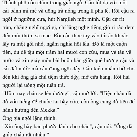
Thành phố còn chìm trong giấc ngủ. Cậu lót dạ với một
cái bánh mì mè và uống trà nóng trong li pha lê. Rồi cậu ra
ngồi ở ngưỡng cửa, hút Nargileh một mình. Cậu cứ rít
tràn, chẳng nghĩ ngợi gì, chỉ lắng nghe tiếng gió rì rào đem
đến mùi thơm sa mạc. Rồi cậu thọc tay vào túi áo khoác
lấy ra một gói nhỏ, ngắm nghía hồi lâu. Đó là một cuộn
tiền, đủ để tậu một trăm hai mươi con cừu, mua vé tàu về
nước và xin giấy môn bài buôn bán giữa quê hương cậu và
cái đất nước mà cậu đang ngồi đây. Cậu kiên nhẫn chờ cho
đến khi ông già chủ tiệm thức dậy, mở cửa hàng. Rồi hai
người lại uống một tuần trà.
"Hôm nay cháu sẽ lên đường", cậu mở lời. "Hiện cháu đã
đủ vốn liếng để chuộc lại bầy cừu, còn ông cũng đủ tiền để
hành hương đến Mekka."
Ông già ngồi lặng thinh.
"Xin ông hãy ban phước lành cho cháu", cậu nói. "Ông đã
giúp cháu rất nhiều."