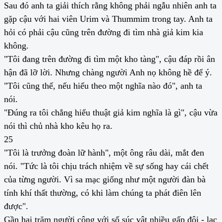
Sau đó anh ta giải thích rằng không phải ngẫu nhiên anh ta
gặp cậu với hai viên Urim và Thummim trong tay. Anh ta
hỏi có phải cậu cũng trên đường đi tìm nhà giả kim kia
không.
"Tôi đang trên đường đi tìm một kho tàng", cậu đáp rồi ân
hận đã lỡ lời. Nhưng chàng người Anh nọ không hề để ý.
"Tôi cũng thế, nếu hiểu theo một nghĩa nào đó", anh ta
nói.
"Đúng ra tôi chẳng hiểu thuật giả kim nghĩa là gì", cậu vừa
nói thì chủ nhà kho kêu họ ra.
25
"Tôi là trưởng đoàn lữ hành", một ông râu dài, mắt đen
nói. "Tức là tôi chịu trách nhiệm về sự sống hay cái chết
của từng người. Vì sa mạc giống như một người đàn bà
tính khí thất thường, có khi làm chúng ta phát điên lên
được".
Gần hai trăm người cộng với số súc vật nhiều gấp đôi - lạc