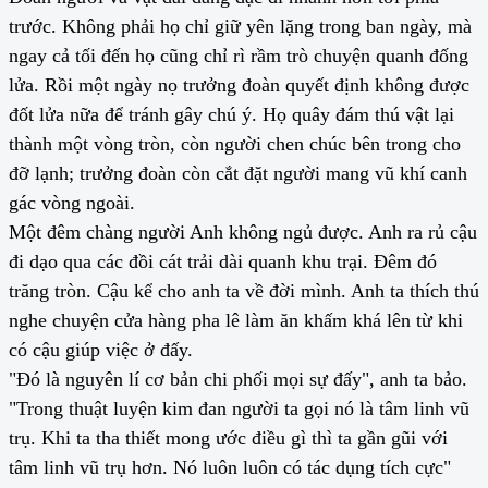
trước. Không phải họ chỉ giữ yên lặng trong ban ngày, mà
ngay cả tối đến họ cũng chỉ rì rầm trò chuyện quanh đống
lửa. Rồi một ngày nọ trưởng đoàn quyết định không được
đốt lửa nữa để tránh gây chú ý. Họ quây đám thú vật lại
thành một vòng tròn, còn người chen chúc bên trong cho
đỡ lạnh; trưởng đoàn còn cắt đặt người mang vũ khí canh
gác vòng ngoài.
Một đêm chàng người Anh không ngủ được. Anh ra rủ cậu
đi dạo qua các đồi cát trải dài quanh khu trại. Đêm đó
trăng tròn. Cậu kể cho anh ta về đời mình. Anh ta thích thú
nghe chuyện cửa hàng pha lê làm ăn khấm khá lên từ khi
có cậu giúp việc ở đấy.
"Đó là nguyên lí cơ bản chi phối mọi sự đấy", anh ta bảo.
"Trong thuật luyện kim đan người ta gọi nó là tâm linh vũ
trụ. Khi ta tha thiết mong ước điều gì thì ta gần gũi với
tâm linh vũ trụ hơn. Nó luôn luôn có tác dụng tích cực"