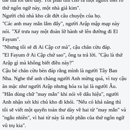
thứ ngôn ngữ này, một nhà giả kim".
Người chủ nhà kho cắt đứt câu chuyện của họ.
"Các anh may mắn lắm đấy", người Arập mập mạp này
nói. "Xế trưa nay một đoàn lữ hành sẽ lên đường đi El
Fayum".
"Nhưng tôi sẽ đi Ai Cập cơ mà", cậu chăn cừu đáp.
"El Fayum ở Ai Cập chứ sao", ông ta trả lời. "Cậu là thứ
Arập gì mà không biết điều này?"
Cậu bé chăn cừu bèn đáp rằng mình là người Tây Ban
Nha. Nghe thế anh chàng người Anh mừng quá, vì tuy cậu
ăn mặc như người Arập nhưng hóa ra lại là người Âu.
"Hắn dùng chữ "may mắn" khi nói về dấu hiệu", người
Anh nhận xét khi chủ kho đi khỏi. "Nếu có khả năng thì
tôi sẽ viết một quyển toàn thư dày về hai từ "may mắn" và
"ngẫu nhiên", vì hai từ này là một phần của thứ ngôn ngữ
vũ trụ kia".