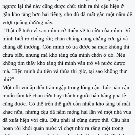
ngược lại thế này cũng được chứ: tính ra thì cậu hiện ở
gần kho tàng hơn hai tiếng, cho dù đã mất gần một năm để
vượt quãng đường này.
"Thật dễ hiểu vì sao mình cứ thiên về lũ cừu của mình. Vì
mình biết rõ chúng rồi; chăn chúng cũng chẳng cực gì và
chúng dễ thương. Còn minh có ưa được sa mạc không thì
chưa biết, nhưng mà kho tàng của mình chôn ở đó. Nếu
không tìm thấy kho tàng thì mình vẫn trở về nước được
mà. Hiện mình đủ tiền và thừa thì giờ, tại sao không thử
nhỉ?"
Một nỗi vui ập đến tràn ngập trong lòng cậu. Lúc nào cậu
muốn làm kẻ chăn cừu hay thành người bán hàng pha lê
cũng được. Có thể trên thế giới còn nhiều kho tàng bí mật
khác nữa, nhưng cậu đã nằm mộng hai lần và một nhà vua
đã xuất hiện với cậu. Đâu phải ai cũng được thế. Cậu hân
hoan rời khỏi quán nước vì chợt nhớ ra rằng một trong