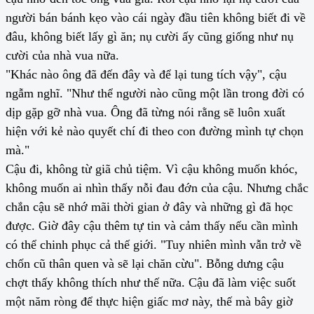
người bán bánh kẹo vào cái ngày đầu tiên không biết đi về
đâu, không biết lấy gì ăn; nụ cười ấy cũng giống như nụ
cười của nhà vua nữa.
"Khác nào ông đã đến đây và để lại tung tích vậy", cậu
ngẫm nghĩ. "Như thể người nào cũng một lần trong đời có
dịp gặp gỡ nhà vua. Ông đã từng nói rằng sẽ luôn xuất
hiện với kẻ nào quyết chí đi theo con đường mình tự chọn
mà."
Cậu đi, không từ giã chủ tiệm. Vì cậu không muốn khóc,
không muốn ai nhìn thấy nỗi đau đớn của cậu. Nhưng chắc
chắn cậu sẽ nhớ mãi thời gian ở đây và những gì đã học
được. Giờ đây cậu thêm tự tin và cảm thấy nếu cần mình
có thể chinh phục cả thế giới. "Tuy nhiên mình vẫn trở về
chốn cũ thân quen và sẽ lại chăn cừu". Bỗng dưng cậu
chợt thấy không thích như thế nữa. Cậu đã làm việc suốt
một năm ròng để thực hiện giấc mơ này, thế mà bây giờ