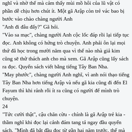
nghĩ và nhờ thế mà cảm thấy mùi mồ hôi của lũ vật có
phần dễ chịu hơn chút ít. Một gã Arập còn trẻ vác bao bị
bước vào chào chàng người Anh
"Anh đi đâu đấy?" Gã hỏi.
"Vào sa mạc", chàng người Anh cộc lốc đáp rồi lại tiếp tục
đọc. Anh không có hứng trò chuyện. Anh phải ôn lại mọi
thứ đã học trong mười năm qua vì thế nào nhà giả kim
cũng sẽ thử thách anh cho mà xem. Gã Arập cũng lấy sách
ra đọc. Quyển sách viết bằng tiếng Tây Ban Nha.
"May phước", chàng người Anh nghĩ, vì anh nói thạo tiếng
Tây Ban Nha hơn tiếng Arập và nếu gã kia cũng đi đến El
Fayum thì khi rảnh rỗi ít ra cũng có người để mình trò
chuyện.
24
"Tức cười thật", cậu chăn cừu - chính là gã Arập trẻ kia -
thầm nghĩ khi đọc lại cảnh đám tang tả ngay đầu quyển
sách. "Mình đã bắt đầu đọc từ gần hai năm trước, thế mà