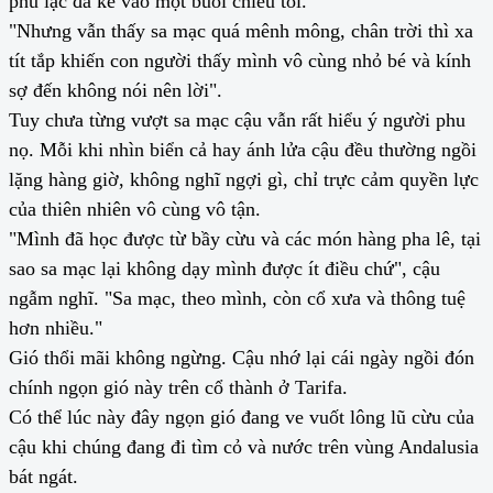
phu lạc đà kể vào một buổi chiều tối.
"Nhưng vẫn thấy sa mạc quá mênh mông, chân trời thì xa
tít tắp khiến con người thấy mình vô cùng nhỏ bé và kính
sợ đến không nói nên lời".
Tuy chưa từng vượt sa mạc cậu vẫn rất hiểu ý người phu
nọ. Mỗi khi nhìn biển cả hay ánh lửa cậu đều thường ngồi
lặng hàng giờ, không nghĩ ngợi gì, chỉ trực cảm quyền lực
của thiên nhiên vô cùng vô tận.
"Mình đã học được từ bầy cừu và các món hàng pha lê, tại
sao sa mạc lại không dạy mình được ít điều chứ", cậu
ngẫm nghĩ. "Sa mạc, theo mình, còn cổ xưa và thông tuệ
hơn nhiều."
Gió thổi mãi không ngừng. Cậu nhớ lại cái ngày ngồi đón
chính ngọn gió này trên cổ thành ở Tarifa.
Có thể lúc này đây ngọn gió đang ve vuốt lông lũ cừu của
cậu khi chúng đang đi tìm cỏ và nước trên vùng Andalusia
bát ngát.