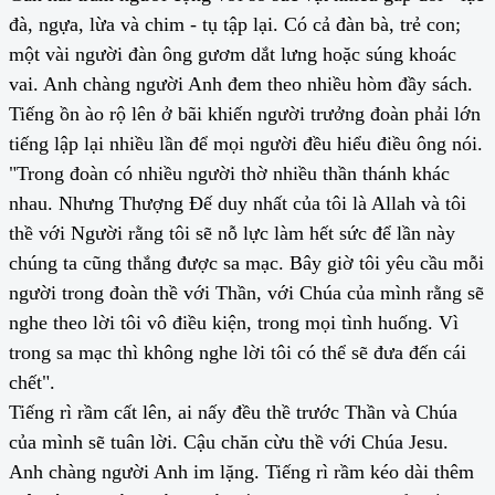
đà, ngựa, lừa và chim - tụ tập lại. Có cả đàn bà, trẻ con;
một vài người đàn ông gươm dắt lưng hoặc súng khoác
vai. Anh chàng người Anh đem theo nhiều hòm đầy sách.
Tiếng ồn ào rộ lên ở bãi khiến người trưởng đoàn phải lớn
tiếng lập lại nhiều lần để mọi người đều hiểu điều ông nói.
"Trong đoàn có nhiều người thờ nhiều thần thánh khác
nhau. Nhưng Thượng Đế duy nhất của tôi là Allah và tôi
thề với Người rằng tôi sẽ nỗ lực làm hết sức để lần này
chúng ta cũng thắng được sa mạc. Bây giờ tôi yêu cầu mỗi
người trong đoàn thề với Thần, với Chúa của mình rằng sẽ
nghe theo lời tôi vô điều kiện, trong mọi tình huống. Vì
trong sa mạc thì không nghe lời tôi có thể sẽ đưa đến cái
chết".
Tiếng rì rầm cất lên, ai nấy đều thề trước Thần và Chúa
của mình sẽ tuân lời. Cậu chăn cừu thề với Chúa Jesu.
Anh chàng người Anh im lặng. Tiếng rì rầm kéo dài thêm