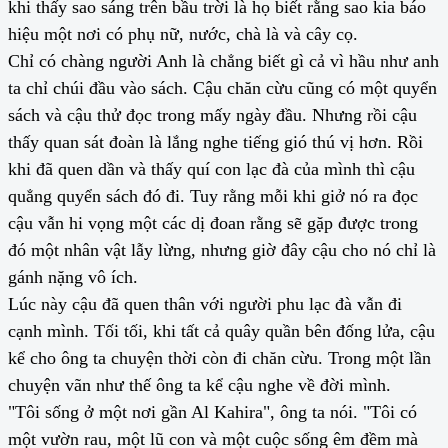
khi thấy sao sáng trên bầu trời là họ biết rằng sao kia báo
hiệu một nơi có phụ nữ, nước, chà là và cây cọ.
Chỉ có chàng người Anh là chẳng biết gì cả vì hầu như anh
ta chỉ chúi đầu vào sách. Cậu chăn cừu cũng có một quyển
sách và cậu thử đọc trong mấy ngày đầu. Nhưng rồi cậu
thấy quan sát đoàn là lắng nghe tiếng gió thú vị hơn. Rồi
khi đã quen dần và thấy quí con lạc đà của mình thì cậu
quẳng quyển sách đó đi. Tuy rằng mỗi khi giở nó ra đọc
cậu vẫn hi vọng một các dị đoan rằng sẽ gặp được trong
đó một nhân vật lẫy lừng, nhưng giờ đây cậu cho nó chỉ là
gánh nặng vô ích.
Lúc này cậu đã quen thân với người phu lạc đà vẫn đi
cạnh mình. Tối tối, khi tất cả quây quần bên đống lửa, cậu
kể cho ông ta chuyện thời còn đi chăn cừu. Trong một lần
chuyện vãn như thế ông ta kể cậu nghe về đời mình.
"Tôi sống ở một nơi gần Al Kahira", ông ta nói. "Tôi có
một vườn rau, một lũ con và một cuộc sống êm đềm mà