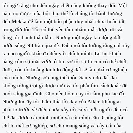
tôi ngỡ rằng cho đến ngày chết cũng không thay đổi. Một
năm nọ được mùa bội thu, thế là chúng tôi hành hương
đến Mekka để làm một bổn phận duy nhất chưa hoàn tất
trong đời tôi. Tôi có thể yên tâm nhắm mắt được rồi và
lòng tôi thanh thản lắm. Nhưng một ngày kia động đất,
nước sông Nil tràn qua đê. Điều mà tôi tưởng rằng chỉ xảy
ra cho người khác đã đến với chính mình. Lũ lụt khiến
hàng xóm sợ mất vườn ô-liu, vợ tôi sợ lũ con có thể chết
đuối, còn tôi hoảng kinh lo động đất sẽ tàn phá cơ nghiệp
của mình. Nhưng sợ cũng thế thôi. Sau vụ đó đất đai
không trồng trọt gì được nữa và tôi phải tìm cách khác để
nuôi sống gia đình. Cho nên hôm nay tôi làm phu lạc đà.
Nhưng lúc ấy tôi thấm thía lời dạy của Allah: không ai
phải lo trước về điều chưa xảy tới cả vì mỗi người đều có
thể đạt được cái mình muốn và cái mình cần. Chúng tôi
chỉ lo mất cơ nghiệp, sợ cho mạng sống và cây cối của