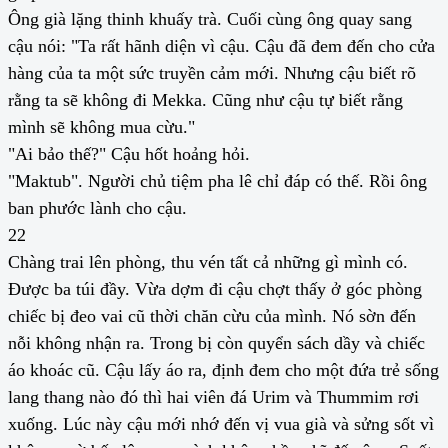
Ông già lặng thinh khuấy trà. Cuối cùng ông quay sang
cậu nói: "Ta rất hãnh diện vì cậu. Cậu đã đem đến cho cửa
hàng của ta một sức truyền cảm mới. Nhưng cậu biết rõ
rằng ta sẽ không đi Mekka. Cũng như cậu tự biết rằng
mình sẽ không mua cừu."
"Ai bảo thế?" Cậu hốt hoảng hỏi.
"Maktub". Người chủ tiệm pha lê chỉ đáp có thế. Rồi ông
ban phước lành cho cậu.
22
Chàng trai lên phòng, thu vén tất cả những gì mình có.
Được ba túi đầy. Vừa dợm đi cậu chợt thấy ở góc phòng
chiếc bị đeo vai cũ thời chăn cừu của mình. Nó sờn đến
nỗi không nhận ra. Trong bị còn quyển sách dầy và chiếc
áo khoác cũ. Cậu lấy áo ra, định đem cho một đứa trẻ sống
lang thang nào đó thì hai viên đá Urim và Thummim rơi
xuống. Lúc này cậu mới nhớ đến vị vua già và sửng sốt vì