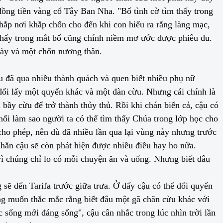
đồng tiền vàng cổ Tây Ban Nha. "Bố tình cờ tìm thấy trong
khắp nơi khắp chốn cho đến khi con hiểu ra rằng làng mạc,
 thấy trong mắt bố cũng chính niềm mơ ước được phiêu du.
gày và một chốn nương thân.
ậu đã qua nhiều thành quách và quen biết nhiều phụ nữ
 đổi lấy một quyển khác và một đàn cừu. Nhưng cái chính là
bầy cừu để trở thành thủy thủ. Rồi khi chán biển cả, cậu có
ổi làm sao người ta có thể tìm thấy Chúa trong lớp học cho
cho phép, nên dù đã nhiều lần qua lại vùng này nhưng trước
 hẳn cậu sẽ còn phát hiện được nhiều điều hay ho nữa.
ì chúng chỉ lo có mỗi chuyện ăn và uống. Nhưng biết đâu
sẽ đến Tarifa trước giữa trưa. Ở đấy cậu có thể đổi quyển
ông muốn thắc mắc rằng biết đâu một gã chăn cừu khác với
 sống mới đáng sống", cậu cân nhắc trong lúc nhìn trời lần