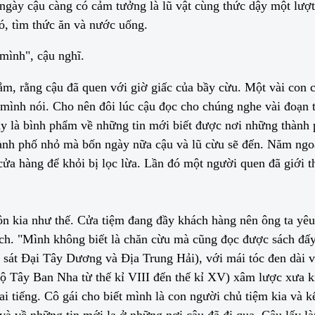
ngày cậu càng có cảm tưởng là lũ vật cùng thức dậy một lượt
ó, tìm thức ăn và nước uống.
mình", cậu nghĩ.
ắm, rằng cậu đã quen với giờ giấc của bầy cừu. Một vài con 
mình nói. Cho nên đôi lúc cậu đọc cho chúng nghe vài đoạn t
ay là bình phẩm về những tin mới biết được nơi những thành
thành phố nhỏ mà bốn ngày nữa cậu và lũ cừu sẽ đến. Năm ngoá
cửa hàng để khỏi bị lọc lừa. Lần đó một người quen đã giới t
ôn kia như thế. Cửa tiệm đang đầy khách hàng nên ông ta yêu
ách. "Mình không biết là chăn cừu mà cũng đọc được sách đấy
, sát Đại Tây Dương và Địa Trung Hải), với mái tóc đen dài
ộ Tây Ban Nha từ thế kỉ VIII đến thế kỉ XV) xâm lược xưa ki
 hai tiếng. Cô gái cho biết mình là con người chủ tiệm kia v
và về những tin mới lạ ở những nơi cậu đã đi qua. Cậu lấy 