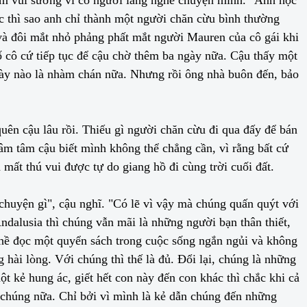
c thì sao anh chỉ thành một người chăn cừu bình thường
nh và đôi mắt nhỏ phảng phất mắt người Mauren của cô gái khi
ố cô cứ tiếp tục để cậu chờ thêm ba ngày nữa. Cậu thấy một
gày nào là nhàm chán nữa. Nhưng rồi ông nhà buôn đến, bảo
uên cậu lâu rồi. Thiếu gì người chăn cừu đi qua đấy để bán
âm tâm cậu biết mình không thể chẳng cần, vì rằng bất cứ
ất thú vui được tự do giang hồ đi cùng trời cuối đất.
 chuyện gì", cậu nghĩ. "Có lẽ vì vậy mà chúng quấn quýt với
alusia thì chúng vẫn mãi là những người bạn thân thiết,
 hề đọc một quyển sách trong cuộc sống ngắn ngủi và không
hài lòng. Với chúng thì thế là đủ. Đổi lại, chúng là những
t kẻ hung ác, giết hết con này đến con khác thì chắc khi cả
a chúng nữa. Chỉ bởi vì mình là kẻ dẫn chúng đến những