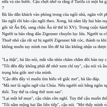
nữa và rảo bước. Cậu chợt nhớ ra rằng ở Tarifa có một bà 
7
Bà lão dẫn khách vào phòng trong của ngôi nhà, ngăn với p
lão ngồi rồi bảo cậu ngồi theo. Xong, bà nắm lấy hai bàn t
gốc từ Ấn Độ, sang châu Âu từ thế kỉ XV). Trong cuộc hành
Người ta bảo rằng dân Zigeuner chuyên lọc lừa. Người ta cò
Thuở nhỏ cậu rất sợ bị người Zigeuner bắt cóc, thành ra khi
không muốn tay mình run lên để bà lão không nhận ra được
"Lạ thật", bà lão nói, mắt vẫn nhìn chăm chắm đôi bàn tay c
"Tôi đến đây không phải để nhờ xem chỉ tay", cậu nói và ân
trọng hóa giấc mơ của mình.
"Cậu đến đây vì muốn tìm hiểu về giấc mơ", bà lão đáp.
"Mà mơ là ngôn ngữ của Chúa. Nếu người nói bằng ngôn ngữ
thôi. Tuy thế ta cũng thử xem sao".
"Lại một kế mọn", cậu chăn cừu nghĩ. Tuy thế cậu muốn thử
"Tôi nằm mộng hai lần liên tiếp", cậu nói. "Mơ thấy mình và