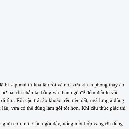
 bị sập mái từ khá lâu rồi và nơi xưa kia là phòng thay áo
hư hại rồi chắn lại bằng vài thanh gỗ để đêm đến lũ vật
i tìm. Rồi cậu trải áo khoác trên nền đất, ngả lưng à dùng
âu, vừa có thể dùng làm gối tốt hơn. Khi cậu thức giấc thì
ấc giữa cơn mơ. Cậu ngồi dậy, uống một hớp vang rồi dùng