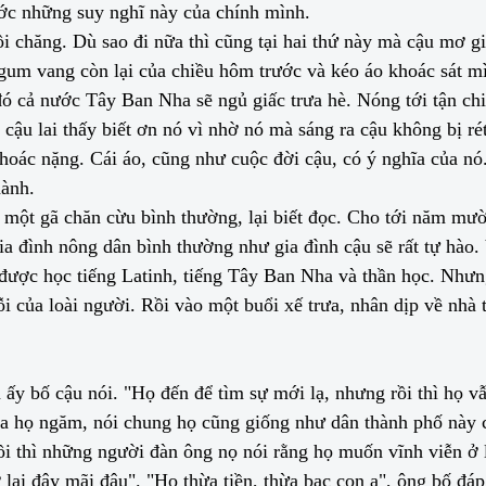
ớc những suy nghĩ này của chính mình.
i chăng. Dù sao đi nữa thì cũng tại hai thứ này mà cậu mơ g
m vang còn lại của chiều hôm trước và kéo áo khoác sát mình
ó cả nước Tây Ban Nha sẽ ngủ giấc trưa hè. Nóng tới tận chi
ậu lai thấy biết ơn nó vì nhờ nó mà sáng ra cậu không bị rét
hoác nặng. Cái áo, cũng như cuộc đời cậu, có ý nghĩa của nó.
hành.
u, một gã chăn cừu bình thường, lại biết đọc. Cho tới năm mư
ia đình nông dân bình thường như gia đình cậu sẽ rất tự hào
 được học tiếng Latinh, tiếng Tây Ban Nha và thần học. Nhưn
lỗi của loài người. Rồi vào một buổi xế trưa, nhân dịp về nh
n ấy bố cậu nói. "Họ đến để tìm sự mới lạ, nhưng rồi thì họ v
da họ ngăm, nói chung họ cũng giống như dân thành phố này c
i thì những người đàn ông nọ nói rằng họ muốn vĩnh viễn ở l
 ở lại đây mãi đâu". "Họ thừa tiền, thừa bạc con ạ", ông bố 