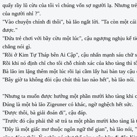
quấy rầy lũ cừu của tôi vì chúng vốn sợ người lạ. Nhưng t
của người nhỉ ?".
"Vào chuyện chính đi thôi", bà lão ngắt lời. "Ta còn một cá
được."
"Đứa trẻ chơi với bầy cừu một lúc", cậu ngượng nghịu kể t
chẳng nói gì.
"Rồi ở Kim Tự Tháp bên Ai Cập", cậu nhấn mạnh sáu chữ sau 
Rồi khi nó định chỉ cho tôi chỗ chính xác của kho tàng thì t
Bà lão im lặng thêm một lúc rồi lại cầm lấy hai bàn tay cậu
"Bây giờ ta không đòi cậu chút thù lao nào hết", bà lão nói.
"Nhưng ta muốn được hưởng một phần mười kho tàng khi cậu
Đúng là một bà lão Zigeuner có khác, ngờ nghệch hết sức.
"Được thôi, bà giải đoán đi", cậu đáp.
"Trước đó cậu phải thề sẽ trả ta một phần mười kho tàng là t
"Đây là một giấc mơ thuộc ngôn ngữ thế gian", bà lão nói, 