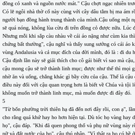
đồng cỏ xanh và nguồn nước mát." Cậu chợt ngạc nhiên trư
Có lẽ ngôi nhà thờ cổ này cùng với cây dâu tằm bị ma ám rồ
người bạn đồng hành trung thành của mình.Cậu uống một ngu
sẽ quá nóng, không lùa cừu đi trên đồng cỏ được nữa. Lúc đ
Nhưng mỗi khi sắp càu nhàu về cái áo nặng như cùm kia thì c
chứng bất thường", cậu nghĩ và thấy sung sướng có cái áo k
vùng Andalusia và cả mục đích của đời mình, đó là : đi du 
Cậu định lần này sẽ giải thích cho cô gái biết vì sao mà cậ
cậu mong cậu sẽ trở thành linh mục; được như thế thì mọi g
nhờ ăn và uống, chẳng khác gì bầy cừu của cậu. Thế là cậu
điều này đối với cậu quan trọng hơn là biết về Chúa và tội 
không muốn trở thành linh mục, mà muốn được đi đây đó.
5
"Từ bốn phường trời thiên hạ đã đến nơi đây rồi, con ạ", lầ
cho rằng quá khứ hay ho hơn hiện tại. Dù tóc họ vàng hay 
họ", cậu đáp. "Khi đã quen phong thổ và phụ nữ vùng này rồ
nữ và đất nước của họ", cậu thú nhận. "Vì thật ra họ có hề