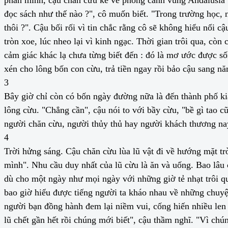
đọc sách như thế nào ?", cô muốn biết. "Trong trường học,
thôi ?". Cậu bối rối vì tin chắc rằng cô sẽ không hiểu nổi c
tròn xoe, lúc nheo lại vì kinh ngạc. Thời gian trôi qua, c
cảm giác khác lạ chưa từng biết đến : đó là mơ ước được s
xén cho lông bốn con cừu, trả tiền ngay rồi bảo cậu sang năm
3
Bây giờ chỉ còn có bốn ngày đường nữa là đến thành phố kia
lông cừu. "Chẳng cần", cậu nói to với bầy cừu, "bề gì tao 
người chăn cừu, người thủy thủ hay người khách thương nay
4
Trời hửng sáng. Cậu chăn cừu lùa lũ vật đi về hướng mặt tr
mình". Nhu cầu duy nhất của lũ cừu là ăn và uống. Bao lâu
dù cho một ngày như mọi ngày với những giờ tẻ nhạt trôi q
bao giờ hiểu được tiếng người ta kháo nhau về những chuyện
người bạn đồng hành đem lại niềm vui, cống hiến nhiều len v
lũ chết gần hết rồi chúng mới biết", cậu thầm nghĩ. "Vì c