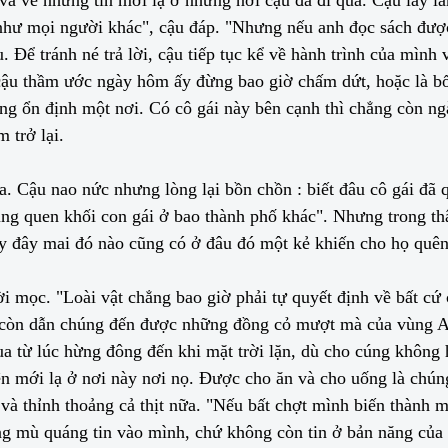
 như mọi người khác", cậu đáp. "Nhưng nếu anh đọc sách đượ
ậu. Để tránh né trả lời, cậu tiếp tục kể về hành trình của mì
òn cậu thầm ước ngày hôm ấy đừng bao giờ chấm dứt, hoặc là b
ống ổn định một nơi. Có cô gái này bên cạnh thì chẳng còn n
 trở lại.
. Cậu nao nức nhưng lòng lại bồn chồn : biết đâu cô gái đã q
cũng quen khối con gái ở bao thành phố khác". Nhưng trong th
 đây mai đó nào cũng có ở đâu đó một kẻ khiến cho họ quên m
ời mọc. "Loài vật chẳng bao giờ phải tự quyết định về bất cứ
 còn dẫn chúng đến được những đồng cỏ mượt mà của vùng And
ua từ lúc hừng đông đến khi mặt trời lặn, dù cho cúng không
 mới lạ ở nơi này nơi nọ. Được cho ăn và cho uống là chúng 
à thỉnh thoảng cả thịt nữa. "Nếu bất chợt mình biến thành mộ
húng mù quáng tin vào mình, chứ không còn tin ở bản năng củ