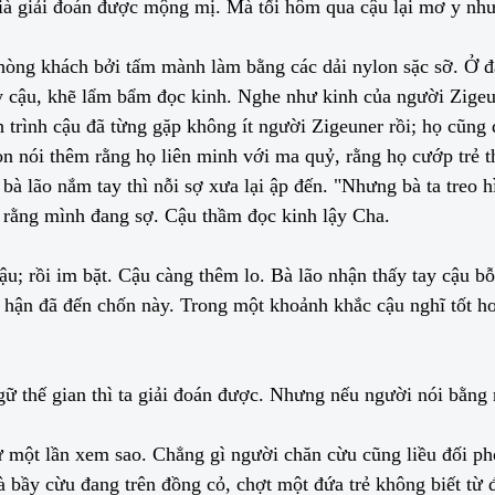
già giải đoán được mộng mị. Mà tối hôm qua cậu lại mơ y như
hòng khách bởi tấm mành làm bằng các dải nylon sặc sỡ. Ở đấ
ay cậu, khẽ lẩm bẩm đọc kinh. Nghe như kinh của người Zigeu
 trình cậu đã từng gặp không ít người Zigeuner rồi; họ cũng
n nói thêm rằng họ liên minh với ma quỷ, rằng họ cướp trẻ t
 bà lão nắm tay thì nỗi sợ xưa lại ập đến. "Nhưng bà ta treo 
 rằng mình đang sợ. Cậu thầm đọc kinh lậy Cha.
ậu; rồi im bặt. Cậu càng thêm lo. Bà lão nhận thấy tay cậu bỗ
 hận đã đến chốn này. Trong một khoảnh khắc cậu nghĩ tốt hơ
 thế gian thì ta giải đoán được. Nhưng nếu người nói bằng 
 một lần xem sao. Chẳng gì người chăn cừu cũng liều đối phó
 bầy cừu đang trên đồng cỏ, chợt một đứa trẻ không biết từ đ