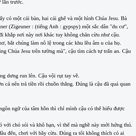
 lần trước.
y có một cái bàn, hai cái ghế và một hình Chúa Jesu. Bà
ner (Zigeuner : (tiếng Anh : gypspy) một sắc dân "du cư",
 đi khắp nơi này nơi khác tuy không chăn cừu như cậu.
hơ, bắt chúng làm nô lệ trong các khu lều âm u của họ.
hìng Chúa Jesu trên tường mà", cậu tìm cách tự trấn an. Cậu
ng dưng run lên. Cậu vội rụt tay về.
n cả nên trả tiền rồi chuồn thẳng. Đúng là cậu đã quá quan
ngôn ngữ của tâm hồn thì chỉ mình cậu có thể hiểu được
 với chó sói và khô hạn, vì thế mà nghề này mới hứng thú.
âu đến, chơi với bầy cừu. Đúng ra tôi không thích có ai