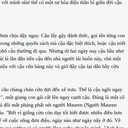
 với mình như thể có một sự hòa điệu thần bí giữa đời cậu
chưa chịu dậy ngay. Cậu lấy gậy đánh thức, gọi tên từng con
rong những quyển sách mà cậu đặc biệt thích, hoặc cậu triết
 phố câu thường đi qua. Nhưng từ hai ngày nay cậu hầu như
i là lần đầu tiên cậu đến nhà người lái buôn này, chủ một
hiệu với cậu cửa hàng này và giờ đây cậu lại dẫn bầy cừu
 cầu chàng chăn cừu đợi đến xế trưa. Thế là cậu ngồi ngay
", một giọng con gái cất lên ngay cạnh cậu. Đúng là một cô
 và đôi mắt phảng phất nét người Mauren (Người Mauren
a. "Bởi vì giống cừu còn dạy tôi biết được nhiều điều hơn
à kể về cuộc sống đơn điệu, ngày nào như ngày nấy ở đó. Về
làm vui sướng vì có người lắng nghe chuyện mình. "Anh học