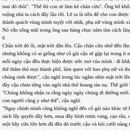
mai đó thôi". "Thế thì con sẽ làm kẻ chăn cừu". Ông bố khô
ruộng nhà ta cách đây lâu rồi. Lẽ ra là tiền để cho con đư
thành quách vùng mình tuyệt vời nhất, phụ nữ vùng mình x
Nó vẫn sống mãi trong ông sau hàng chục năm tìm cách lãng
6
Chân trời đỏ ối, mặt trời dần lên. Cậu chăn cừu nhớ đến lầ
nhưng không có ai giống như cô gái cậu sẽ gặp lại trong ít
mỗi ngày cậu đều thực hiện được ước mơ của mình : đi khắp 
thể thăm thú mọi thành phố, làm quen với bao phụ nữ và th
chúng sinh được", cậu nghĩ trong lúc ngắm nhìn mặt trời lê
đây cậu chưa từng vào ngôi nhà thờ hoang tàn nọ. Thế giới b
"Chúng không nhận ra rằng ngày ngày chúng đi đường mới. 
con người cũng y như thế", cậu nghĩ.
"Ngay chính mình cũng không nghĩ đến cô gái nào khác từ kh
sách lấy quyển dầy hơn, mua đầy bình rượu vang, cạo râu, 
một bầy cừu lớn hơn đã đến đó trước cậu và hỏi cưới nàng r