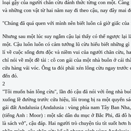
loại gậy của người chăn cừu đánh thức từng con một. Càng 
và những con vật từ hai năm nay đi theo cậu, nay đây mai đ
"Chúng đã quá quen với mình nên biết luôn cả giờ giấc của 
Nhưng sau một lúc suy ngẫm cậu lại thấy có thể ngược lại l
một. Cậu luôn luôn có cảm tưởng lũ cừu hiểu biết những gì 
lí về cuộc sống đơn độc và niềm vui của người chăn cừu, h
chỉ nói về một đề tài : cô con gái của một nhà buôn ở cái 
cửa hàng vải vóc. Ông ta đói phải xén lông cừu ngay trước 
đến đó.
2
"Tôi muốn bán lông cừu", lần đó cậu đã nói với ông nhà bu
xuống lề đường trước cửa hiệu, lôi trong bị ra một quyển s
gái đất Andalusia (Andalusia : vùng phía nam Tây Ban Nha
(tiếng Anh : Moor) : một sắc dân du mục ở Bắc Phi, đã đô h
là sách vở", cậu đáp. Hai người trò chuyện tíu tít suốt hơn
phần mình, cậu chăn cừu kể về phong cảnh vùng Andalusia 