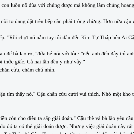
rẻ con luôn nô đùa với chúng được mà không làm chúng hoảng.
i nồi to đang đặt trên bếp cần phải trông chừng. Hơn nữa cậu 
iếp. "Rồi chợt nó nắm tay tôi dẫn đến Kim Tự Tháp bên Ai C
để bà lão rõ, "đứa bé nói với tôi : "nếu anh đến đây thì anh
ôi thức giấc. Cả hai lần đều y như vậy."
 chăn cừu, chăm chú nhìn.
 tìm thấy nó." Cậu chăn cừu cười vui thích. Nhờ một kho tà
iền côn cho điều ta sắp giải đoán." Cậu thề và bà lão yêu cầu 
"do đó ta có thể giải đoán được. Nhưng việc giải đoán này r