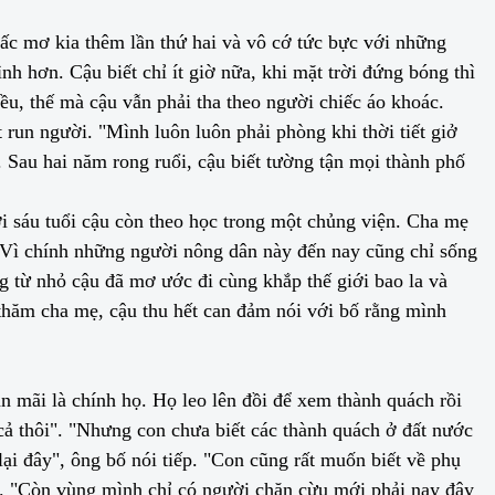
iấc mơ kia thêm lần thứ hai và vô cớ tức bực với những
 hơn. Cậu biết chỉ ít giờ nữa, khi mặt trời đứng bóng thì
ều, thế mà cậu vẫn phải tha theo người chiếc áo khoác.
 run người. "Mình luôn luôn phải phòng khi thời tiết giở
 Sau hai năm rong ruổi, cậu biết tường tận mọi thành phố
ời sáu tuổi cậu còn theo học trong một chủng viện. Cha mẹ
. Vì chính những người nông dân này đến nay cũng chỉ sống
g từ nhỏ cậu đã mơ ước đi cùng khắp thế giới bao la và
à thăm cha mẹ, cậu thu hết can đảm nói với bố rằng mình
ẫn mãi là chính họ. Họ leo lên đồi để xem thành quách rồi
ả thôi". "Nhưng con chưa biết các thành quách ở đất nước
ại đây", ông bố nói tiếp. "Con cũng rất muốn biết về phụ
đáp. "Còn vùng mình chỉ có người chăn cừu mới phải nay đây