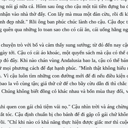
ng nói gì nữa cả. Hôm sau ông cho cậu một túi tiền đựng ba 
ợc nhận vào nhà thờ đấy. Con lấy mà mua một đàn cừu, rồi đi 
inh đẹp nhất." Rồi ông ban phúc chúc lành cho cậu. Cậu đọc
 quên qua những lo toan sao cho có cái ăn, cái uống hằng n
n chuyện trò với bố và cảm thấy sung sướng; từ đó đến nay c
 ngày tới. Cậu có cái áo khoác, một quyển sách mà cậu có thể
đó đây. Khi nào chán vùng Andalusia bao la, cậu có thể bán 
ử mọi phương cách để đạt hạnh phúc. "Mình thật không hiểu n
n. Vì cậu luôn tìm những con đường mới để đi nếu điều kiện 
ao la vô cùng tận; giả thử cứ để cho bầy cừu dẫn đi thì chắc
Chúng không biết đồng cỏ khác nhau và bốn mùa thay đổi, v
i quen con gái chủ tiệm vải nọ." Cậu nhìn trời và áng chừng 
cắt tóc. Cậu định chuẩn bị cho bảnh để đi gặp cô gái chứ kh
ồi. "Chỉ khi nào có khả năng thực hiện được giấc mơ thì cuộc