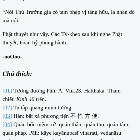
“Nói Thủ Trưởng giả có tám pháp vị tằng hữu, là nhân đó
mà nói.
Phật thuyết như vậy. Các Tỳ-kheo sau khi nghe Phật
thuyết, hoan hỷ phụng hành.
-ooOoo-
Chú thích:
[01]
Tương đương Pāli: A. Viii.23. Hatthaka. Tham
chiếu
Kinh 40
trên.
[02]
Tu tập quang minh tưởng.
[03]
Hán: bất xả phương tiện 不 捨 方 便.
[04]
Quán bốn niệm xứ: quán thân, quán thọ, quán tâm,
quán pháp. Pāli: kāye kayānupasī viharati, vedanāsu