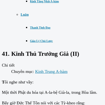
Kinh Tăng Nhất A-hàm
Luận
Thanh Tịnh Đạo
Giáo Lý Chú Lược
41. Kinh Thủ Trưởng Giả (II)
Chi tiết
Chuyên mục:
Kinh Trung A-hàm
T
ôi nghe như vầy:
Một thời Phật du hóa tại A-la-bệ Già-la, trong Hòa lâm.
Bấy giờ Đức Thế Tôn nói với các Tỳ-kheo rằng: