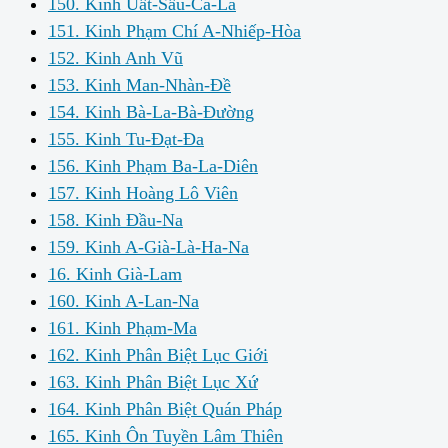
150. Kinh Uất-Sấu-Ca-La
151. Kinh Phạm Chí A-Nhiếp-Hòa
152. Kinh Anh Vũ
153. Kinh Man-Nhàn-Đề
154. Kinh Bà-La-Bà-Đường
155. Kinh Tu-Đạt-Đa
156. Kinh Phạm Ba-La-Diên
157. Kinh Hoàng Lô Viên
158. Kinh Đầu-Na
159. Kinh A-Già-Là-Ha-Na
16. Kinh Già-Lam
160. Kinh A-Lan-Na
161. Kinh Phạm-Ma
162. Kinh Phân Biệt Lục Giới
163. Kinh Phân Biệt Lục Xứ
164. Kinh Phân Biệt Quán Pháp
165. Kinh Ôn Tuyền Lâm Thiên