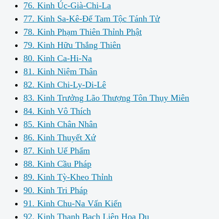
76. Kinh Úc-Già-Chi-La
77. Kinh Sa-Kê-Ðế Tam Tộc Tánh Tử
78. Kinh Phạm Thiên Thỉnh Phật
79. Kinh Hữu Thắng Thiên
80. Kinh Ca-Hi-Na
81. Kinh Niệm Thân
82. Kinh Chi-Ly-Di-Lê
83. Kinh Trưởng Lão Thượng Tôn Thụy Miên
84. Kinh Vô Thích
85. Kinh Chân Nhân
86. Kinh Thuyết Xứ
87. Kinh Uế Phẩm
88. Kinh Cầu Pháp
89. Kinh Tỳ-Kheo Thỉnh
90. Kinh Tri Pháp
91. Kinh Chu-Na Vấn Kiến
92. Kinh Thanh Bạch Liên Hoa Dụ