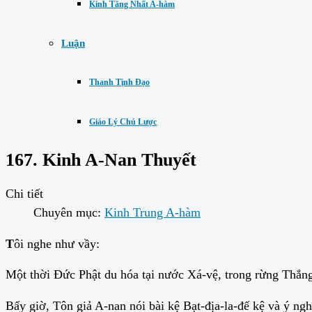
Kinh Tăng Nhất A-hàm
Luận
Thanh Tịnh Đạo
Giáo Lý Chú Lược
167. Kinh A-Nan Thuyết
Chi tiết
Chuyên mục:
Kinh Trung A-hàm
T
ôi nghe như vầy:
Một thời Đức Phật du hóa tại nước Xá-vệ, trong rừng Thắn
Bấy giờ, Tôn giả A-nan nói bài kệ Bạt-địa-la-đế kệ và ý ng