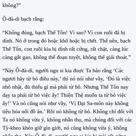
không?”
Ô-đà-di bạch rằng:
“Không đúng, bạch Thế Tôn! Vì sao? Vì con ruồi đã bị
dính. Nó ở trong đó hoặc khổ hoặc bị chết. Thế nên, bạch
Thế Tôn, con ruồi kia bị dính rất cứng, rất chặt, càng lúc
càng gắt gao, không thể đoạn tuyệt, không thể giải thoát.”
“Này Ô-đà-di, người ngu si kia đuợc Ta bảo rằng ‘Các
ngươi hãy từ bỏ điều này,’ thì nó nói như vầy, ‘Đó là việc
nhỏ nhặt, đủ thiếu gì mà phải từ bỏ. Nhưng Thế Tôn nay
dạy ta phải từ bỏ việc ấy! Thiện Thệ muốn ta từ bỏ việc
ấy!’ Và nó cũng nói như vầy, ‘Vị Đại Sa-môn này không
tiêu hóa nổi đồ ăn.’ Rồi nó không từ bỏ. Không chỉ đối với
Ta nó không vừa ý, không nhẫn thọ, mà chúng đối với các
Tỳ-kheo khéo giữ gìn giới, nó cũng không vừa ý, không