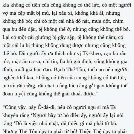
kia không có tiền của cũng không có thế lực, có một người
vợ mà cặp mắt bị mù, lại xấu xí, không khả ái, nhưng
không thể bỏ; chỉ có một cái nhà đổ nát, mưa dột, chim
quạ bu đến đậu, tệ không thể ở, nhưng cũng không thể bỏ.
Lại có một cái giường bị gãy sập, tệ không thể nằm; có
một cái lu bị thủng không dùng được nhưng cũng không
thể bỏ. Dù người ấy ưa thích như vị Tỳ-kheo, cạo bỏ râu
tóc, mặc áo ca-sa, chí tín, lìa bỏ gia đình, sống không gia
đình, xuất gia học đạo. Bạch Thế Tôn, thế cho nên người
nghèo khổ kia, không có tiền của cũng không có thế lực,
bị trói rất cứng, rất chặt, càng lúc càng gắt gao không thể
đoạn tuyệt cũng không thể giải thoát được.”
“Cũng vậy, này Ô-đà-di, nếu có người ngu si mà Ta
khuyên rằng ‘Ngươi hãy từ bỏ điều ấy, người ấy lại nói
rằng ‘Đó là việc nhỏ nhặt, đủ thiếu gì mà phải từ bỏ.
Nhưng Thế Tôn dạy ta phải từ bỏ! Thiện Thệ dạy ta phải