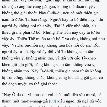
nhẫn thọ. Này Ô-đà-di, người ngu si kia bị trói rất cứng,
rất chặt, càng lúc càng gắt gao, không thể đoạn tuyệt,
không thể giải thoát. Này Ô-đà-di, nếu có một thiện gia
nam tử được Ta bảo rằng, ‘Ngươi hãy từ bỏ điều này,” thì
người ấy không nói như vầy, ‘Đó là việc nhỏ nhặt, đủ
thiếu gì mà phải từ bỏ. Nhưng Thế Tôn nay dạy ta từ bỏ
việc ấy! Thiện Thệ muốn ta từ bỏ!” và cũng không nói như
vầy, ‘Vị Đại Sa-môn này không tiêu hóa nổi đồ ăn.’ Rồi
người ấy từ bỏ. Người ấy đối với Ta không sanh tâm
không vừa ý, không nhẫn thọ, và đối với các Tỳ-kheo
khéo giữ gìn giới, cũng không sanh tâm không vừa ý,
không nhẫn thọ. Này Ô-đà-di, thiện gia nam tử ấy không
bị trói cứng, không chắc, không càng lúc càng gắt gao, có
thể đoạn tuyệt, có thể giải thoát.
“Này Ô-đà-di, ví như con voi chúa tuổi đến sáu mươi, sẽ
thành một ma-ha-năng-già
[09]
kiêu ngạo, đủ ngà đủ vóc,