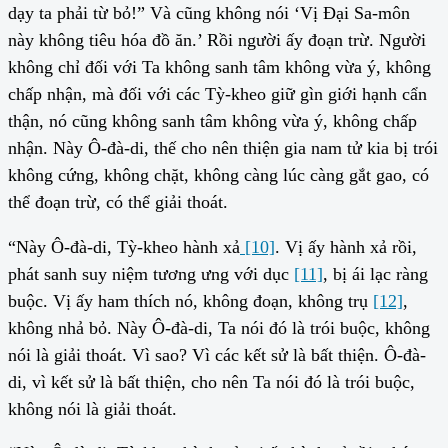
dạy ta phải từ bỏ!” Và cũng không nói ‘Vị Đại Sa-môn
này không tiêu hóa đồ ăn.’ Rồi người ấy đoạn trừ. Người
không chỉ đối với Ta không sanh tâm không vừa ý, không
chấp nhận, mà đối với các Tỳ-kheo giữ gìn giới hạnh cẩn
thận, nó cũng không sanh tâm không vừa ý, không chấp
nhận. Này Ô-đà-di, thế cho nên thiện gia nam tử kia bị trói
không cứng, không chặt, không càng lúc càng gắt gao, có
thể đoạn trừ, có thể giải thoát.
“Này Ô-đà-di, Tỳ-kheo hành xả
[10]
. Vị ấy hành xả rồi,
phát sanh suy niệm tương ưng với dục
[11]
, bị ái lạc ràng
buộc. Vị ấy ham thích nó, không đoạn, không trụ
[12]
,
không nhả bỏ. Này Ô-đà-di, Ta nói đó là trói buộc, không
nói là giải thoát. Vì sao? Vì các kết sử là bất thiện. Ô-đà-
di, vì kết sử là bất thiện, cho nên Ta nói đó là trói buộc,
không nói là giải thoát.