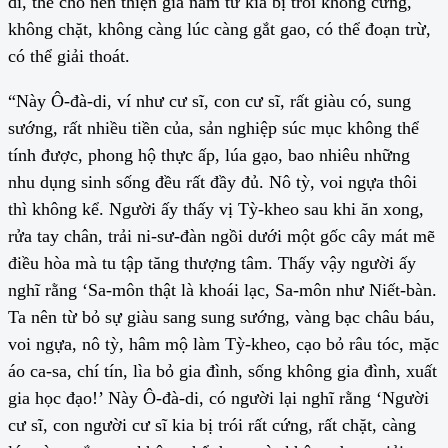
di, thế cho nên thiện gia nam tử kia bị trói không cứng,
không chặt, không càng lúc càng gắt gao, có thể đoạn trừ,
có thể giải thoát.
“Này Ô-đà-di, ví như cư sĩ, con cư sĩ, rất giàu có, sung
sướng, rất nhiều tiền của, sản nghiệp súc mục không thể
tính được, phong hộ thực ấp, lúa gạo, bao nhiêu những
nhu dụng sinh sống đều rất đầy đủ. Nô tỳ, voi ngựa thôi
thì không kể. Người ấy thấy vị Tỳ-kheo sau khi ăn xong,
rửa tay chân, trải ni-sư-đàn ngồi dưới một gốc cây mát mẽ
điều hòa mà tu tập tăng thượng tâm. Thấy vậy người ấy
nghĩ rằng ‘Sa-môn thật là khoái lạc, Sa-môn như Niết-bàn.
Ta nên từ bỏ sự giàu sang sung sướng, vàng bạc châu báu,
voi ngựa, nô tỳ, hâm mộ làm Tỳ-kheo, cạo bỏ râu tóc, mặc
áo ca-sa, chí tín, lìa bỏ gia đình, sống không gia đình, xuất
gia học đạo!’ Này Ô-đà-di, có người lại nghĩ rằng ‘Người
cư sĩ, con người cư sĩ kia bị trói rất cứng, rất chặt, càng