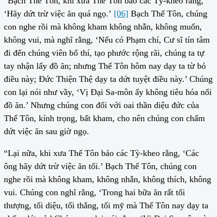
“Bạch Thế Tôn, khi xưa Thế Tôn bảo các Tỳ-kheo rằng,
‘Hãy dứt trừ việc ăn quá ngọ.’
[06]
Bạch Thế Tôn, chúng
con nghe rồi mà không kham không nhẫn, không muốn,
không vui, mà nghĩ rằng, ‘Nếu có Phạm chí, Cư sĩ tín tâm
đi đến chúng viên bố thí, tạo phước rộng rãi, chúng ta tự
tay nhận lấy đồ ăn; nhưng Thế Tôn hôm nay dạy ta từ bỏ
điều này; Đức Thiện Thệ dạy ta dứt tuyệt điều này.’ Chúng
con lại nói như vầy, ‘Vị Đại Sa-môn ấy không tiêu hóa nổi
đồ ăn.’ Nhưng chúng con đối với oai thần diệu đức của
Thế Tôn, kính trọng, bất kham, cho nên chúng con chấm
dứt việc ăn sau giờ ngọ.
“Lại nữa, khi xưa Thế Tôn bảo các Tỳ-kheo rằng, ‘Các
ông hãy dứt trừ việc ăn tối.’ Bạch Thế Tôn, chúng con
nghe rồi mà không kham, không nhẫn, không thích, không
vui. Chúng con nghĩ rằng, ‘Trong hai bữa ăn rất tối
thượng, tối diệu, tối thắng, tối mỹ mà Thế Tôn nay dạy ta