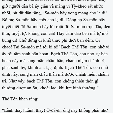
giờ người đàn bà ấy giận và mắng vị Tỳ-kheo rất nhức
nhối, rất dữ dằn rằng, ‘Sa-môn hãy vong mạng cho lẹ đi!
Bố mẹ Sa-môn hãy chết cho lẹ đi! Dòng họ Sa-môn hãy
tuyệt diệt đi! Sa-môn hãy lòi ruột đi! Sa-môn trọc đầu, đen
thui, tuyệt tự, không con cái! Hãy cầm dao bén mà tự mổ
bụng đi! Chớ đừng đi khất thực phi thời ban đêm. Ôi
chao! Tại Sa-môn mà tôi bị té!’ Bạch Thế Tôn, con nhớ vị
ấy rồi tâm sanh hân hoan. Bạch Thế Tôn, con nhờ sự hân
hoan này mà sung mãn châu thân, chánh niệm chánh trí,
phát sanh hỷ, khinh an, lạc, định. Bạch Thế Tôn, con nhờ
định này, sung mãn châu thân mà được chánh niệm chánh
trí. Như vậy, bạch Thế Tôn, con không thiếu thốn gì,
thường được an ổn, khoái lạc, khí lực bình thường.”
Thế Tôn khen rằng:
“Lành thay! Lành thay! Ô-đà-di, ông nay không phải như