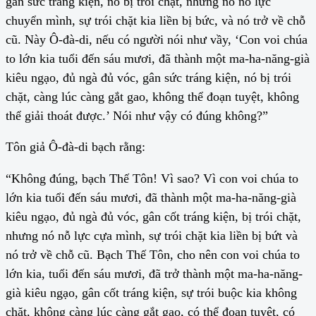
gân sức tráng kiện, nó bị trói chặt, nhưng nó nỗ lực
chuyển mình, sự trói chặt kia liền bị bức, và nó trở về chỗ
cũ. Này Ô-đà-di, nếu có người nói như vầy, ‘Con voi chúa
to lớn kia tuổi đến sáu mươi, đã thành một ma-ha-năng-già
kiêu ngạo, đủ ngà đủ vóc, gân sức tráng kiện, nó bị trói
chặt, càng lúc càng gắt gao, không thể đoạn tuyệt, không
thể giải thoát được.’ Nói như vậy có đúng không?”
Tôn giả Ô-đà-di bạch rằng:
“Không đúng, bạch Thế Tôn! Vì sao? Vì con voi chúa to
lớn kia tuổi đến sáu mươi, đã thành một ma-ha-năng-già
kiêu ngạo, đủ ngà đủ vóc, gân cốt tráng kiện, bị trói chặt,
nhưng nó nỗ lực cựa mình, sự trói chặt kia liền bị bứt và
nó trở về chỗ cũ. Bạch Thế Tôn, cho nên con voi chúa to
lớn kia, tuổi đến sáu mươi, đã trở thành một ma-ha-năng-
già kiêu ngạo, gân cốt tráng kiện, sự trói buộc kia không
chặt, không càng lúc càng gắt gao, có thể đoạn tuyệt, có