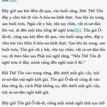
nhã.
[04]
Bấy giờ sau khi đêm đã qua, vào buổi sáng, Đức Thế Tôn
đắp y cầm bát đi vào A-hòa-na khất thực. Sau khi ăn xong,
sau buổi trưa, Ngài cất y bát, rửa tay chân, vắt ni-sư-đàn
lên vai, đi đến một khu rừng để nghỉ trưa
[05].
Tôn giả Ô-
đà-di, cũng sau khi đêm đã qua, vào buổi sáng sớm, đắp y
cầm bát vào thôn A-hòa-na khất thực. Sau khi ăn xong, sau
buổi trưa, Tôn giả cất y bát, rửa tay chân, vắt ni-sư-đàn lên
vai, đi theo hầu sau Phật mà nghĩ rằng, “Nếu Thế Tôn đi
nghỉ trưa ở đâu, mình cũng đến nghỉ mát ở đó.”
Rồi Thế Tôn vào trong rừng, đến dưới một gốc cây, trải
ni-sư-đàn mà ngồi kiết già. Tôn giả Ô-đà-di cũng đi vào
khu rừng ấy, cách Phật không xa, đến dưới một gốc cây,
trải ni-sư-đàn ngồi kiết già.
Bấy giờ Tôn giả Ô-đà-di, riêng một mình ngồi tĩnh tọa chỗ