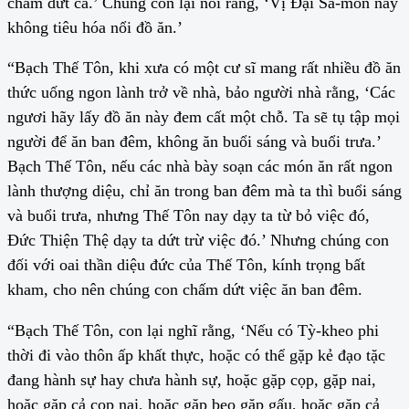
chấm dứt cả.’ Chúng con lại nói rằng, ‘Vị Đại Sa-môn này
không tiêu hóa nổi đồ ăn.’
“Bạch Thế Tôn, khi xưa có một cư sĩ mang rất nhiều đồ ăn
thức uống ngon lành trở về nhà, bảo người nhà rằng, ‘Các
ngươi hãy lấy đồ ăn này đem cất một chỗ. Ta sẽ tụ tập mọi
người để ăn ban đêm, không ăn buổi sáng và buổi trưa.’
Bạch Thế Tôn, nếu các nhà bày soạn các món ăn rất ngon
lành thượng diệu, chỉ ăn trong ban đêm mà ta thì buổi sáng
và buổi trưa, nhưng Thế Tôn nay dạy ta từ bỏ việc đó,
Đức Thiện Thệ dạy ta dứt trừ việc đó.’ Nhưng chúng con
đối với oai thần diệu đức của Thế Tôn, kính trọng bất
kham, cho nên chúng con chấm dứt việc ăn ban đêm.
“Bạch Thế Tôn, con lại nghĩ rằng, ‘Nếu có Tỳ-kheo phi
thời đi vào thôn ấp khất thực, hoặc có thể gặp kẻ đạo tặc
đang hành sự hay chưa hành sự, hoặc gặp cọp, gặp nai,
hoặc gặp cả cọp nai, hoặc gặp beo gặp gấu, hoặc gặp cả