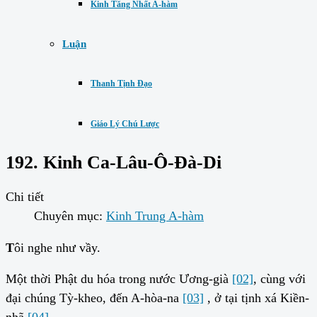
Kinh Tăng Nhất A-hàm
Luận
Thanh Tịnh Đạo
Giáo Lý Chú Lược
192. Kinh Ca-Lâu-Ô-Đà-Di
Chi tiết
Chuyên mục:
Kinh Trung A-hàm
T
ôi nghe như vầy.
Một thời Phật du hóa trong nước Ương-già
[02]
, cùng với
đại chúng Tỳ-kheo, đến A-hòa-na
[03]
, ở tại tịnh xá Kiền-