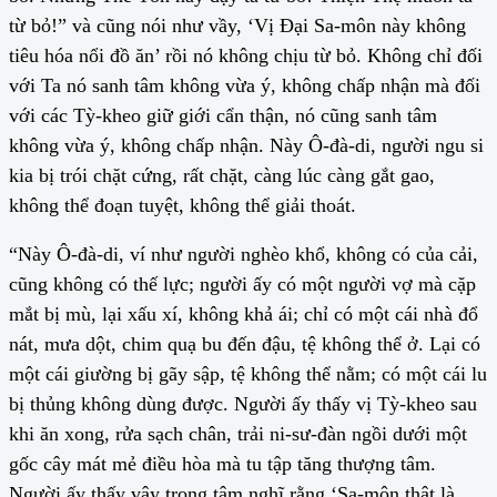
từ bỏ!” và cũng nói như vầy, ‘Vị Đại Sa-môn này không
tiêu hóa nổi đồ ăn’ rồi nó không chịu từ bỏ. Không chỉ đối
với Ta nó sanh tâm không vừa ý, không chấp nhận mà đối
với các Tỳ-kheo giữ giới cẩn thận, nó cũng sanh tâm
không vừa ý, không chấp nhận. Này Ô-đà-di, người ngu si
kia bị trói chặt cứng, rất chặt, càng lúc càng gắt gao,
không thể đoạn tuyệt, không thể giải thoát.
“Này Ô-đà-di, ví như người nghèo khổ, không có của cải,
cũng không có thế lực; người ấy có một người vợ mà cặp
mắt bị mù, lại xấu xí, không khả ái; chỉ có một cái nhà đổ
nát, mưa dột, chim quạ bu đến đậu, tệ không thể ở. Lại có
một cái giường bị gãy sập, tệ không thể nằm; có một cái lu
bị thủng không dùng được. Người ấy thấy vị Tỳ-kheo sau
khi ăn xong, rửa sạch chân, trải ni-sư-đàn ngồi dưới một
gốc cây mát mẻ điều hòa mà tu tập tăng thượng tâm.
Người ấy thấy vậy trong tâm nghĩ rằng ‘Sa-môn thật là