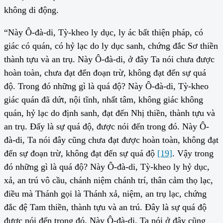
không di động.
“Này Ô-đà-di, Tỳ-kheo ly dục, ly ác bất thiện pháp, có
giác có quán, có hỷ lạc do ly dục sanh, chứng đắc Sơ thiền
thành tựu và an trụ. Này Ô-đà-di, ở đây Ta nói chưa được
hoàn toàn, chưa đạt đến đoạn trừ, không đạt đến sự quá
độ. Trong đó những gì là quá độ? Này Ô-đà-di, Tỳ-kheo
giác quán đã dứt, nội tĩnh, nhất tâm, không giác không
quán, hỷ lạc do định sanh, đạt đến Nhị thiền, thành tựu và
an trụ. Đấy là sự quá độ, được nói đến trong đó. Này Ô-
đà-di, Ta nói đây cũng chưa đạt được hoàn toàn, không đạt
đến sự đoạn trừ, không đạt đến sự quá độ
[19]
. Vậy trong
đó những gì là quá độ? Này Ô-đà-di, Tỳ-kheo ly hỷ dục,
xả, an trú vô cầu, chánh niệm chánh trí, thân cảm thọ lạc,
điều mà Thánh gọi là Thánh xả, niệm, an trụ lạc, chứng
đắc đệ Tam thiền, thành tựu và an trú. Đây là sự quá độ
được nói đến trong đó. Này Ô-đà-di, Ta nói ở đây cũng