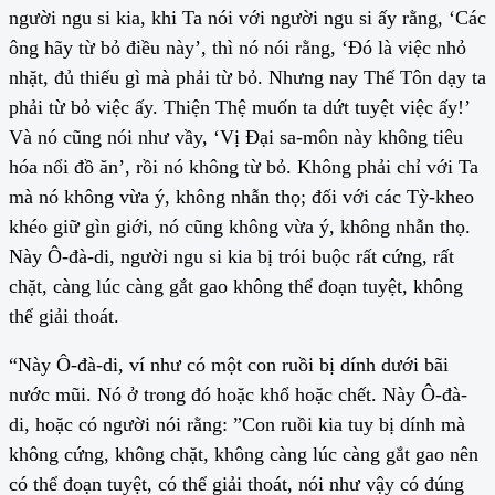
người ngu si kia, khi Ta nói với người ngu si ấy rằng, ‘Các
ông hãy từ bỏ điều này’, thì nó nói rằng, ‘Đó là việc nhỏ
nhặt, đủ thiếu gì mà phải từ bỏ. Nhưng nay Thế Tôn dạy ta
phải từ bỏ việc ấy. Thiện Thệ muốn ta dứt tuyệt việc ấy!’
Và nó cũng nói như vầy, ‘Vị Đại sa-môn này không tiêu
hóa nổi đồ ăn’, rồi nó không từ bỏ. Không phải chỉ với Ta
mà nó không vừa ý, không nhẫn thọ; đối với các Tỳ-kheo
khéo giữ gìn giới, nó cũng không vừa ý, không nhẫn thọ.
Này Ô-đà-di, người ngu si kia bị trói buộc rất cứng, rất
chặt, càng lúc càng gắt gao không thể đoạn tuyệt, không
thể giải thoát.
“Này Ô-đà-di, ví như có một con ruồi bị dính dưới bãi
nước mũi. Nó ở trong đó hoặc khổ hoặc chết. Này Ô-đà-
di, hoặc có người nói rằng: ”Con ruồi kia tuy bị dính mà
không cứng, không chặt, không càng lúc càng gắt gao nên
có thể đoạn tuyệt, có thể giải thoát, nói như vậy có đúng