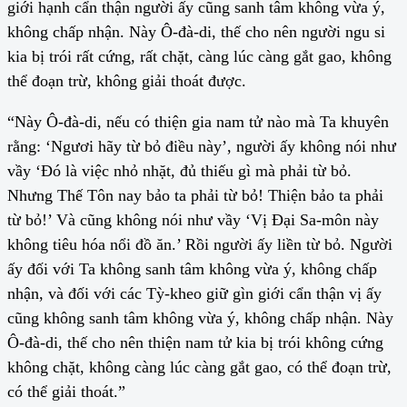
giới hạnh cẩn thận người ấy cũng sanh tâm không vừa ý,
không chấp nhận. Này Ô-đà-di, thế cho nên người ngu si
kia bị trói rất cứng, rất chặt, càng lúc càng gắt gao, không
thể đoạn trừ, không giải thoát được.
“Này Ô-đà-di, nếu có thiện gia nam tử nào mà Ta khuyên
rằng: ‘Ngươi hãy từ bỏ điều này’, người ấy không nói như
vầy ‘Đó là việc nhỏ nhặt, đủ thiếu gì mà phải từ bỏ.
Nhưng Thế Tôn nay bảo ta phải từ bỏ! Thiện bảo ta phải
từ bỏ!’ Và cũng không nói như vầy ‘Vị Đại Sa-môn này
không tiêu hóa nổi đồ ăn.’ Rồi người ấy liền từ bỏ. Người
ấy đối với Ta không sanh tâm không vừa ý, không chấp
nhận, và đối với các Tỳ-kheo giữ gìn giới cẩn thận vị ấy
cũng không sanh tâm không vừa ý, không chấp nhận. Này
Ô-đà-di, thế cho nên thiện nam tử kia bị trói không cứng
không chặt, không càng lúc càng gắt gao, có thể đoạn trừ,
có thể giải thoát.”