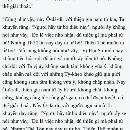
thể giải thoát.”
“Cũng như vậy, này Ô-đà-di, với thiện gia nam tử kia, Ta
khuyên rằng, ‘Ngươi hãy từ bỏ điều này’, người ấy không
nói như vầy, ‘Đó là việc nhỏ nhặt, đủ thiếu gì mà phải từ
bỏ! Nhưng Thế Tôn nay dạy ta từ bỏ! Thiện Thệ muốn ta
từ bỏ!” Và cũng không nói như vầy, ‘Vị Đại Sa-môn này
không tiêu hóa nổi đồ ăn’ và người ấy liền từ bỏ. Không
chỉ đối với Ta vị ấy không sanh tâm không vừa ý, không
chấp nhận mà đối với những Tỳ-kheo khéo giữ gìn giới
cũng không sanh tâm không vừa ý, không chấp nhận. Này
Ô-đà-di, thiện gia nam tử ấy bị trói không chặt, không
cứng, không càng lúc càng gắt gao, có thể đoạn tuyệt, có
thể giải thoát. Này Ô-đà-di, với người ngu si mà Ta
khuyên dạy rằng, ‘Ngươi hãy từ bỏ điều này’, người ấy sẽ
nói như vầy, ‘Đó là việc nhỏ nhặt, đủ thiếu gì mà phải từ
bỏ. Nhưng Thế Tôn nay dạy ta từ bỏ! Thiện Thệ muốn ta