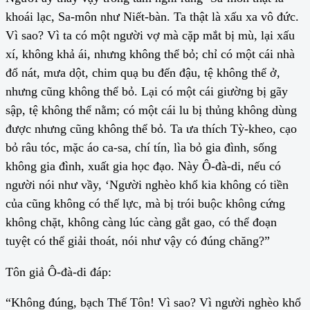
khoái lạc, Sa-môn như Niết-bàn. Ta thật là xấu xa vô đức.
Vì sao? Vì ta có một người vợ mà cặp mắt bị mù, lại xấu
xí, không khả ái, nhưng không thể bỏ; chỉ có một cái nhà
đổ nát, mưa dột, chim quạ bu đến đậu, tệ không thể ở,
nhưng cũng không thể bỏ. Lại có một cái giường bị gãy
sập, tệ không thể nằm; có một cái lu bị thủng không dùng
được nhưng cũng không thể bỏ. Ta ưa thích Tỳ-kheo, cạo
bỏ râu tóc, mặc áo ca-sa, chí tín, lìa bỏ gia đình, sống
không gia đình, xuất gia học đạo. Này Ô-đà-di, nếu có
người nói như vầy, ‘Người nghèo khổ kia không có tiền
của cũng không có thế lực, mà bị trói buộc không cứng
không chặt, không càng lúc càng gắt gao, có thể đoạn
tuyệt có thể giải thoát, nói như vậy có đúng chăng?”
Tôn giả Ô-đà-di đáp:
“Không đúng, bạch Thế Tôn! Vì sao? Vì người nghèo khổ