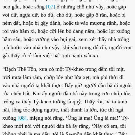
beo gấu, hoặc sống
[07]
ở những chỗ như vậy, hoặc gặp
voi dữ, ngựa dữ, bò dữ, chó dữ, hoặc gặp ổ rắn, hoặc bị
ném đất, hoặc bị gậy đánh, hoặc té vào mương rãnh, hoặc
rơi vào hầm xí, hoặc cỡi lên bò đang nằm, hoặc lọt xuống
hầm sâu, hoặc vướng vào bụi gai, xem xét thấy nhà trống
mà bước vào nhà như vậy, khi vào trong đó rồi, người con
gái thấy rủ rê làm việc bất tịnh hạnh xấu xa.
“Bạch Thế Tôn, xưa có một Tỳ-kheo trong đêm tối mịt,
trời mưa lâm râm, chớp lóe như lửa xẹt, mà phi thời đi
vào nhà người ta khất thực. Bấy giờ người đàn bà đi ngoài
rửa chén bát. Khi ấy người đàn bà này trong cơn chớp lóe,
trông xa thấy Tỳ-kheo tưởng là quỷ. Thấy rồi, bà ta kinh
hãi, lông tóc dựng ngược, thất thanh la lớn, tức thì ngả
xuống
[08],
miệng nói rằng, ‘Ông là ma! Ông là ma!’ Tỳ-
kheo mới nói với người đàn bà ấy rằng, ‘Này cô em, tôi
không phải là ma đâu, tôi là Sa-môn đến khất thực.’ Bấy