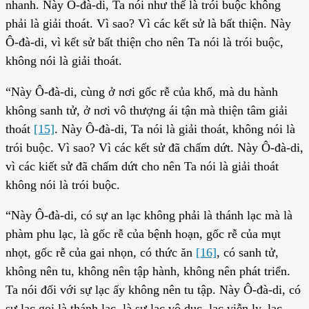
nhanh. Này Ô-đà-di, Ta nói như thế là trói buộc không
phải là giải thoát. Vì sao? Vì các kết sử là bất thiện. Này
Ô-đà-di, vì kết sử bất thiện cho nên Ta nói là trói buộc,
không nói là giải thoát.
“Này Ô-đà-di, cùng ở nơi gốc rễ của khổ, mà du hành
không sanh tử, ở nơi vô thượng ái tận mà thiện tâm giải
thoát
[15]
. Này Ô-đà-di, Ta nói là giải thoát, không nói là
trói buộc. Vì sao? Vì các kết sử đã chấm dứt. Này Ô-đà-di,
vì các kiết sử đã chấm dứt cho nên Ta nói là giải thoát
không nói là trói buộc.
“Này Ô-đà-di, có sự an lạc không phải là thánh lạc mà là
phàm phu lạc, là gốc rễ của bệnh hoạn, gốc rễ của mụt
nhọt, gốc rễ của gai nhọn, có thức ăn
[16]
, có sanh tử,
không nên tu, không nên tập hành, không nên phát triển.
Ta nói đối với sự lạc ấy không nên tu tập. Này Ô-đà-di, có
sự lạc gọi là thánh lạc, là sự lạc vô dục, lạc viễn ly, lạc