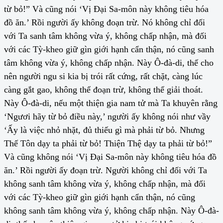
từ bỏ!” Và cũng nói ‘Vị Đại Sa-môn này không tiêu hóa
đồ ăn.’ Rồi người ấy không đoạn trừ. Nó không chỉ đối
với Ta sanh tâm không vừa ý, không chấp nhận, mà đối
với các Tỳ-kheo giữ gìn giới hạnh cẩn thận, nó cũng sanh
tâm không vừa ý, không chấp nhận. Này Ô-đà-di, thế cho
nên người ngu si kia bị trói rất cứng, rất chặt, càng lúc
càng gắt gao, không thể đoạn trừ, không thể giải thoát.
Này Ô-đà-di, nếu một thiện gia nam tử mà Ta khuyên rằng
‘Ngươi hãy từ bỏ điều này,’ người ấy không nói như vầy
‘Ấy là việc nhỏ nhặt, đủ thiếu gì mà phải từ bỏ. Nhưng
Thế Tôn dạy ta phải từ bỏ! Thiện Thệ dạy ta phải từ bỏ!”
Và cũng không nói ‘Vị Đại Sa-môn này không tiêu hóa đồ
ăn.’ Rồi người ấy đoạn trừ. Người không chỉ đối với Ta
không sanh tâm không vừa ý, không chấp nhận, mà đối
với các Tỳ-kheo giữ gìn giới hạnh cẩn thận, nó cũng
không sanh tâm không vừa ý, không chấp nhận. Này Ô-đà-