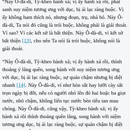
“Này Ô-đà-di, Tỳ-kheo hành xả; vị ấy hành xả rồi, phát
sanh suy niệm tương ưng với dục, bị ái lạc ràng buộc. Vị
ấy không ham thích nó, nhưng đoạn, trụ, nhả bỏ. Này Ô-
đà-di, Ta nói đó cũng là trói buộc, không phải là giải thoát.
Vì sao? Vì các kết sử là bất thiện. Này Ô-đà-di, vì kết sử
bất thiện
[13]
, cho nên Ta nói là trói buộc, không nói là
giải thoát.
“Này Ô-đà-di, Tỳ-kheo hành xả; vị ấy hành xả rồi, thỉnh
thoảng ý lãng quên, song hành với suy niệm tương ưng
với dục, bị ái lạc ràng buộc, sự quán chậm nhưng bị diệt
nhanh
[14]
. Này Ô-đà-di, ví như hòn sắt hay lưỡi cày sắt
trọn ngày bị đốt, nếu có người nhỏ lên đó hai hoặc ba giọt
nước, nhỏ chậm, không liên tục nước bèn tiêu tan mau
chóng. Này Ô-đà-di, cũng vậy, Tỳ-kheo hành xả; vị ấy
hành xả rồi thỉnh thoảng quên lãng, song hành với niệm
tương ưng dục, bị ái lạc ràng buộc, sự quán chậm bị diệt