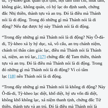
di, Tỳ-kheo giác quán tịch tịnh, nội tâm tĩnh chỉ, nhất tâm,
không giác, không quán, có hỷ lạc do định sanh, chứng
đắc Nhị thiền, thành tựu và an trụ. Đó là điều mà Thánh
nói là di động. Trong đó những gì mà Thánh nói là di
động? Nếu đạt được hỷ này Thánh nói là di động.
“Trong đây những gì mà Thánh nói là di động? Này Ô-đà-
di, Tỳ-kheo xả ly hỷ dục, xả, vô cấu, an trụ chánh niệm,
chánh trí thân cảm giác lạc, điều mà Thánh nói là Thánh
xả, niệm, an trú lạc,
[17]
chứng đắc đệ Tam thiền, thành
tựu và an trụ. Đó là điều mà Thánh nói là di động. Trong
đó những gì mà Thánh nói là di động? Vì có tâm
lạc
[18]
nên Thánh nói là di động.
“Trong đây những gì mà Thánh nói là không di động? Này
Ô-đà-di, Tỳ-kheo lạc diệt, khổ diệt, hỷ ưu vốn đã diệt,
không khổ không lạc, xả niệm thanh tịnh, chứng đắc Tứ
thiền, thành tựu và an trú. Đó là điều mà Thánh nói là