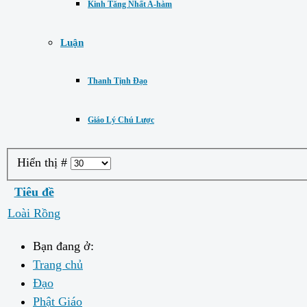
Kinh Tăng Nhất A-hàm
Luận
Thanh Tịnh Đạo
Giáo Lý Chú Lược
Hiển thị #
Tiêu đề
Loài Rồng
Bạn đang ở:
Trang chủ
Đạo
Phật Giáo